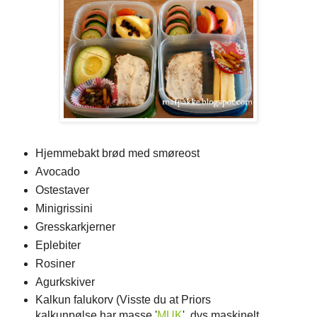
Hjemmebakt brød med smøreost
Avocado
Ostestaver
Minigrissini
Gresskarkjerner
Eplebiter
Rosiner
Agurkskiver
Kalkun falukorv (Visste du at Priors
kalkunpølse har masse '
MUK
', dvs maskinelt