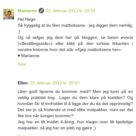
Marianne
22. februar 2012 kl. 22:52
Hei Hege
Så hyggelig at du liker matboksene - jeg digger dem nemlig.
:)
Og så selger jeg dem her på bloggen, se fanen øverst
(«Bestillingsside») eller klikk på den turkise firkanten i
venstre kolonne hvor det står «Kjøp matboksene her».
♥ Marianne
Svar
Ellen
23. februar 2012 kl. 20:47
Liker godt tipsene du kommer med!! Men jeg lurer på en
veldig praktisk ting.. Lager du dem klare på kvelden? Og
hvordan får til innholdet til å ligge der du da det opprinnelig?
Det ser jo så fristende ut med slike matpakker, men ser det
like bra når lunsjen kommer?
Jeg har en litt matlei 4-åring, hun klager over litt kjedelige
matpakker, så jeg har en jobb og gjøre ;)