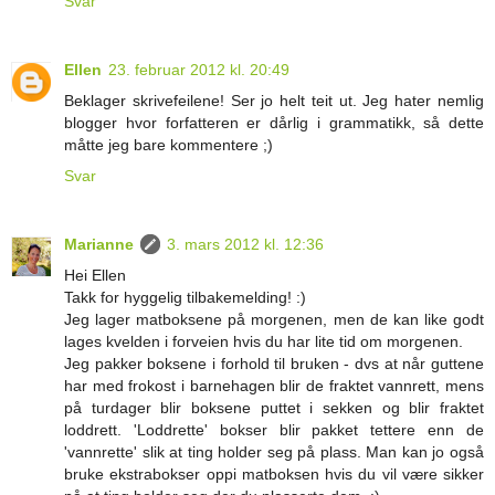
Svar
Ellen
23. februar 2012 kl. 20:49
Beklager skrivefeilene! Ser jo helt teit ut. Jeg hater nemlig
blogger hvor forfatteren er dårlig i grammatikk, så dette
måtte jeg bare kommentere ;)
Svar
Marianne
3. mars 2012 kl. 12:36
Hei Ellen
Takk for hyggelig tilbakemelding! :)
Jeg lager matboksene på morgenen, men de kan like godt
lages kvelden i forveien hvis du har lite tid om morgenen.
Jeg pakker boksene i forhold til bruken - dvs at når guttene
har med frokost i barnehagen blir de fraktet vannrett, mens
på turdager blir boksene puttet i sekken og blir fraktet
loddrett. 'Loddrette' bokser blir pakket tettere enn de
'vannrette' slik at ting holder seg på plass. Man kan jo også
bruke ekstrabokser oppi matboksen hvis du vil være sikker