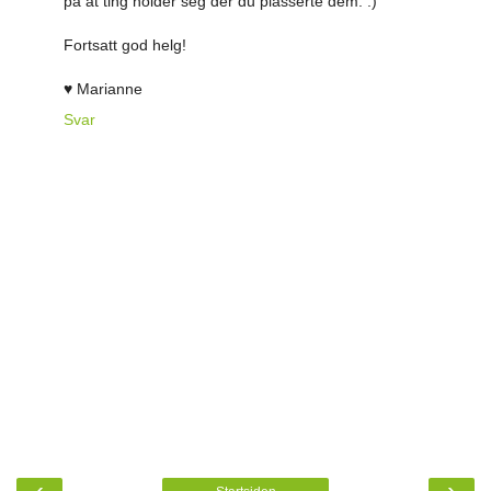
på at ting holder seg der du plasserte dem. :)
Fortsatt god helg!
♥ Marianne
Svar
‹
›