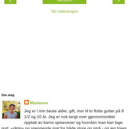
Startsiden
Vis nettversjon
Om meg
Marianne
Jeg er i min beste alder, gift, mor til to flotte gutter på 8
1/2 og 10 år. Jeg er nok langt over gjennomsnittet
opptatt av barns spisevaner og hvordan man kan lage
god, «riktig» og spennende mat for både store og små - og jeg trives