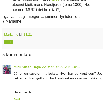
utbenet kjøtt, mens Nordfjords (rema 1000) ikke
har noe 'MUK' i det hele tatt?)
I går var i dag i morgen ... jammen flyr tiden fort!
♥ Marianne
Marianne
kl.
14:21
Del
5 kommentarer:
MIN! hilsen Hege
22. februar 2012 kl. 18:16
åå for en suveren matboks... HVor har du kjøpt den? Jeg
vet om en liten gutt som hadde elsket en sånn matpakke. :-)
Ha en fin dag
Svar