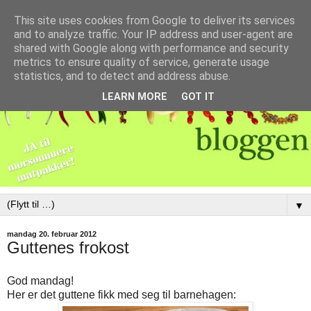
This site uses cookies from Google to deliver its services
and to analyze traffic. Your IP address and user-agent are
shared with Google along with performance and security
metrics to ensure quality of service, generate usage
statistics, and to detect and address abuse.
LEARN MORE
GOT IT
▼
mandag 20. februar 2012
Guttenes frokost
God mandag!
Her er det guttene fikk med seg til barnehagen: