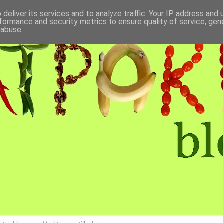
deliver its services and to analyze traffic. Your IP address and
formance and security metrics to ensure quality of service, ge
 abuse.