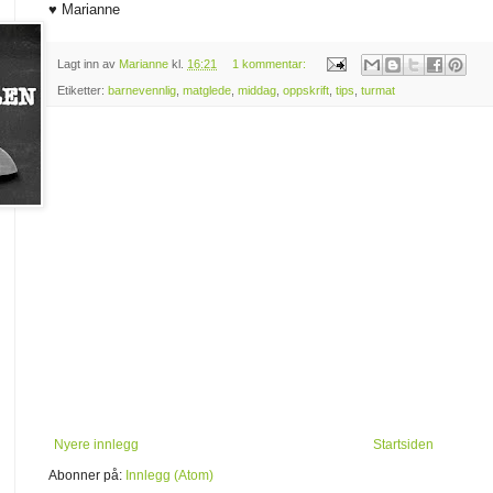
♥ Marianne
Lagt inn av
Marianne
kl.
16:21
1 kommentar:
Etiketter:
barnevennlig
,
matglede
,
middag
,
oppskrift
,
tips
,
turmat
Nyere innlegg
Startsiden
Abonner på:
Innlegg (Atom)