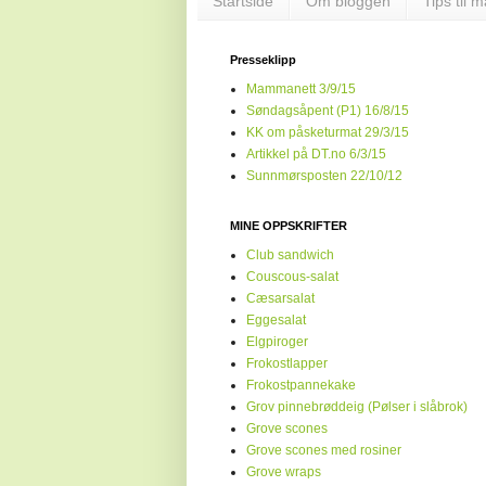
Startside
Om bloggen
Tips til 
Presseklipp
Mammanett 3/9/15
Søndagsåpent (P1) 16/8/15
KK om påsketurmat 29/3/15
Artikkel på DT.no 6/3/15
Sunnmørsposten 22/10/12
MINE OPPSKRIFTER
Club sandwich
Couscous-salat
Cæsarsalat
Eggesalat
Elgpiroger
Frokostlapper
Frokostpannekake
Grov pinnebrøddeig (Pølser i slåbrok)
Grove scones
Grove scones med rosiner
Grove wraps