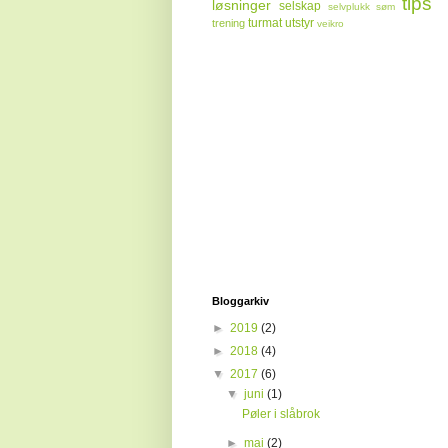
tips
løsninger
selskap
selvplukk
søm
turmat
utstyr
trening
veikro
Bloggarkiv
►
2019
(2)
►
2018
(4)
▼
2017
(6)
▼
juni
(1)
Pøler i slåbrok
►
mai
(2)