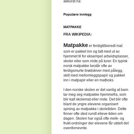
akkurat nå:
Populære innlegg
MATPAKKE
FRA WIKIPEDIA:
Matpakke
er ferdigtilberedt mat
som er pakket inn og tatt med ut av
hjemmet til for eksempel arbeidsplasser,
skoler eller som niste på turer. En typisk
norsk matpakke består ofte av
ferdigsmurte brødskiver med pålegg,
skilt med mellomleggspapir og pakket
inn i matpapir eller en matboks.
I den norske skolen er det vanlig at barn
tar meg seg matpakke hjemmefra, som
blir kalt skolemat eller niste. Det blir ofte
blant de yngre elevene organisert
spising av matpakke i skoletiden. Dette
finner ofte sted rundt elleve-tiden om
dagen. Skolen har også ofte melk- og
frukt-ordninger der elevene får utdelt det
ovenfornevnte.