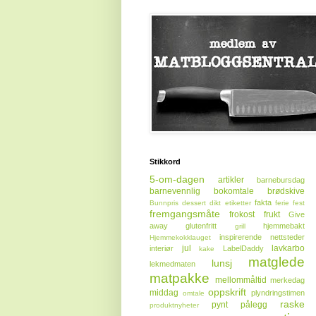
Stikkord
5-om-dagen
artikler
barnebursdag
barnevennlig
bokomtale
brødskive
fakta
Bunnpris
dessert
dikt
etiketter
ferie
fest
fremgangsmåte
frokost
frukt
Give
away
glutenfritt
hjemmebakt
grill
inspirerende nettsteder
Hjemmekokklauget
jul
lavkarbo
interiør
LabelDaddy
kake
matglede
lunsj
lekmedmaten
matpakke
mellommåltid
merkedag
oppskrift
middag
plyndringstimen
omtale
raske
pynt
pålegg
produktnyheter