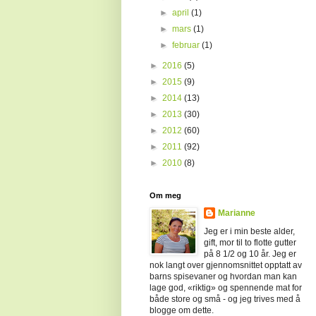
►
april
(1)
►
mars
(1)
►
februar
(1)
►
2016
(5)
►
2015
(9)
►
2014
(13)
►
2013
(30)
►
2012
(60)
►
2011
(92)
►
2010
(8)
Om meg
Marianne
Jeg er i min beste alder,
gift, mor til to flotte gutter
på 8 1/2 og 10 år. Jeg er
nok langt over gjennomsnittet opptatt av
barns spisevaner og hvordan man kan
lage god, «riktig» og spennende mat for
både store og små - og jeg trives med å
blogge om dette.