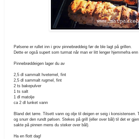
Pølsene er rullet inn i grov pinnebrøddeig før de ble lagt på grillen.
Dette er også supert som turmat når man er litt lenger hjemmefra enn d
Pinnebrøddeigen lager du av
2,5 dl sammalt hvetemel, fint
2,5 dl sammalt rugmel, fint
2 ts bakepulver
1 ts salt
1 dl matolje
ca 2 dl lunket vann
Bland det tørre. Tilsett vann og olje til deigen er seig i konsistensen
og snurr den rundt pølsen. Stekes på grill (eller over bål) til det er gj
sakte på pinnen mens du steker over bål).
Ha en flott dag!