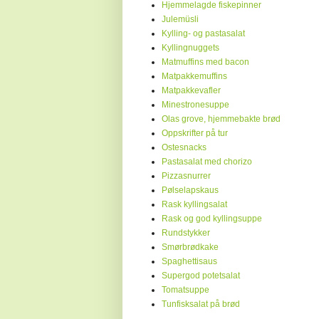
Hjemmelagde fiskepinner
Julemüsli
Kylling- og pastasalat
Kyllingnuggets
Matmuffins med bacon
Matpakkemuffins
Matpakkevafler
Minestronesuppe
Olas grove, hjemmebakte brød
Oppskrifter på tur
Ostesnacks
Pastasalat med chorizo
Pizzasnurrer
Pølselapskaus
Rask kyllingsalat
Rask og god kyllingsuppe
Rundstykker
Smørbrødkake
Spaghettisaus
Supergod potetsalat
Tomatsuppe
Tunfisksalat på brød