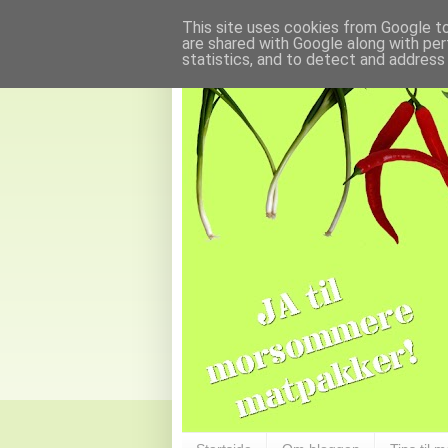
This site uses cookies from Google to 
are shared with Google along with per
statistics, and to detect and address