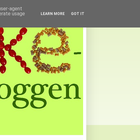
 user-agent
nerate usage
LEARN MORE
GOT IT