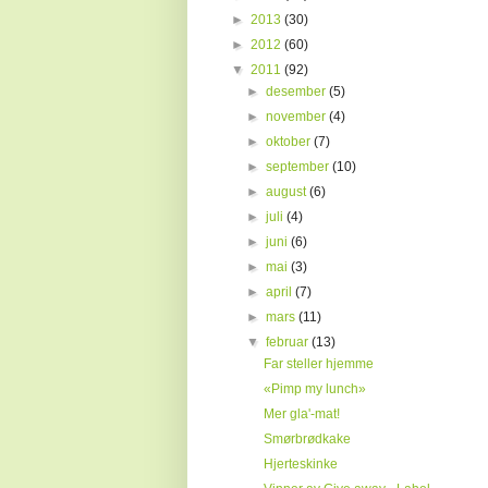
►
2013
(30)
►
2012
(60)
▼
2011
(92)
►
desember
(5)
►
november
(4)
►
oktober
(7)
►
september
(10)
►
august
(6)
►
juli
(4)
►
juni
(6)
►
mai
(3)
►
april
(7)
►
mars
(11)
▼
februar
(13)
Far steller hjemme
«Pimp my lunch»
Mer gla'-mat!
Smørbrødkake
Hjerteskinke