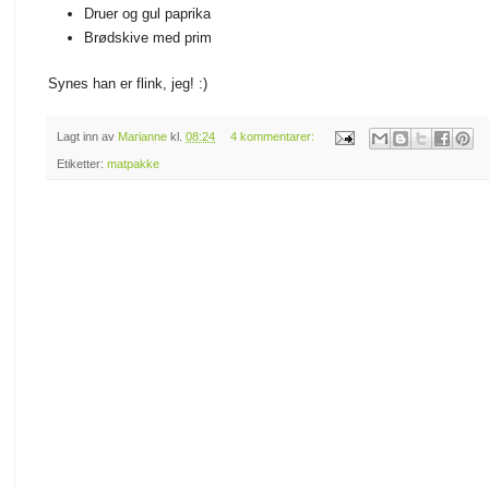
Druer og gul paprika
Brødskive med prim
Synes han er flink, jeg! :)
Lagt inn av
Marianne
kl.
08:24
4 kommentarer:
Etiketter:
matpakke