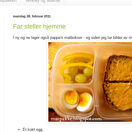
matpakken
Verktøy og tilbehør
mandag 28. februar 2011
Far steller hjemme
I ny og ne lager også pappa'n matbokser - og siden jeg tar bilder av min
Et kokt egg