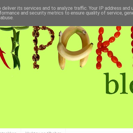
deliver its services and to analyze traffic. Your IP address and
formance and security metrics to ensure quality of service, ge
 abuse.