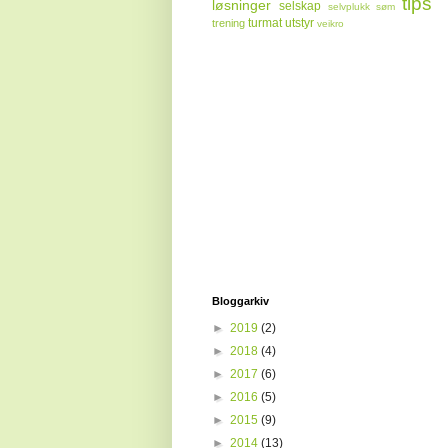
tips
løsninger
selskap
selvplukk
søm
turmat
utstyr
trening
veikro
Bloggarkiv
►
2019
(2)
►
2018
(4)
►
2017
(6)
►
2016
(5)
►
2015
(9)
►
2014
(13)