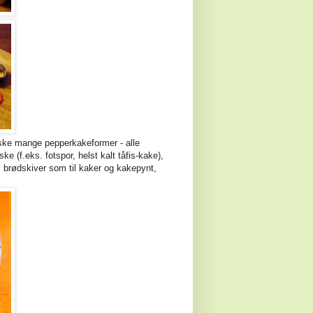
nske mange pepperkakeformer - alle
e (f.eks. fotspor, helst kalt tåfis-kake),
l brødskiver som til kaker og kakepynt,