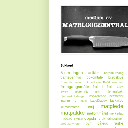
Stikkord
5-om-dagen
artikler
barnebursdag
barnevennlig
bokomtale
brødskive
fakta
Bunnpris
dessert
dikt
etiketter
ferie
fest
fremgangsmåte
frokost
frukt
Give
away
glutenfritt
hjemmebakt
grill
inspirerende nettsteder
Hjemmekokklauget
jul
lavkarbo
interiør
LabelDaddy
kake
matglede
lunsj
lekmedmaten
matpakke
mellommåltid
merkedag
oppskrift
middag
plyndringstimen
omtale
raske
pynt
pålegg
produktnyheter