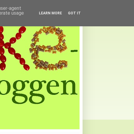
 user-agent
nerate usage
LEARN MORE
GOT IT