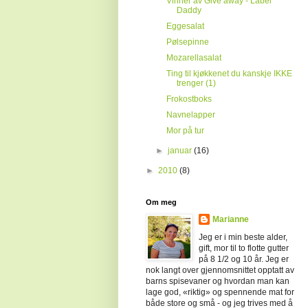
Vinner av Give away - Label
Daddy
Eggesalat
Pølsepinne
Mozarellasalat
Ting til kjøkkenet du kanskje IKKE
trenger (1)
Frokostboks
Navnelapper
Mor på tur
►
januar
(16)
►
2010
(8)
Om meg
Marianne
Jeg er i min beste alder,
gift, mor til to flotte gutter
på 8 1/2 og 10 år. Jeg er
nok langt over gjennomsnittet opptatt av
barns spisevaner og hvordan man kan
lage god, «riktig» og spennende mat for
både store og små - og jeg trives med å