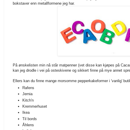
bokstaver enn metallformene jeg har.
På ønskelisten min nå står matpenner (vet disse kan kjøpes på Caca
kan jeg drodle i vei på osteskivene og sikkert finne på mye annet spre
Ellers kan du finne mange morsomme pepperkakeformer i 'vanlig' but
Rafens
Jernia
Kitch'n
Kremmerhuset
Ikea
Til bords
Åhlens