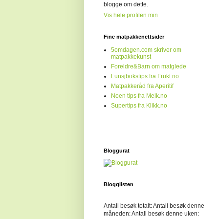
blogge om dette.
Vis hele profilen min
Fine matpakkenettsider
5omdagen.com skriver om
matpakkekunst
Foreldre&Barn om matglede
Lunsjbokstips fra Frukt.no
Matpakkeråd fra Aperitif
Noen tips fra Melk.no
Supertips fra Klikk.no
Bloggurat
Blogglisten
Antall besøk totalt:
Antall besøk denne
måneden:
Antall besøk denne uken: