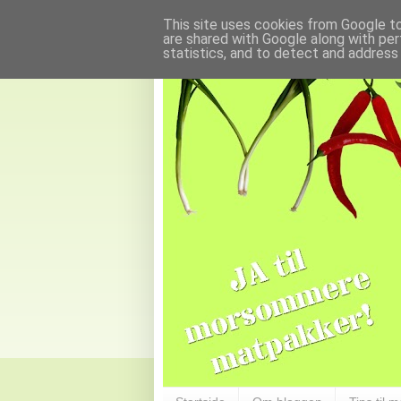
This site uses cookies from Google to 
are shared with Google along with per
statistics, and to detect and address