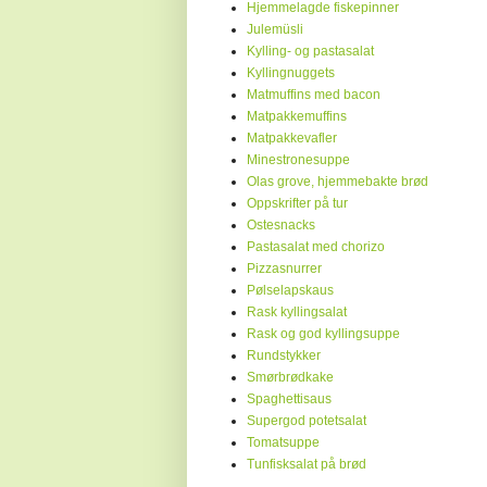
Hjemmelagde fiskepinner
Julemüsli
Kylling- og pastasalat
Kyllingnuggets
Matmuffins med bacon
Matpakkemuffins
Matpakkevafler
Minestronesuppe
Olas grove, hjemmebakte brød
Oppskrifter på tur
Ostesnacks
Pastasalat med chorizo
Pizzasnurrer
Pølselapskaus
Rask kyllingsalat
Rask og god kyllingsuppe
Rundstykker
Smørbrødkake
Spaghettisaus
Supergod potetsalat
Tomatsuppe
Tunfisksalat på brød