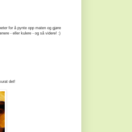
eter for å pynte opp maten og gjøre
nere - eller kulere - og så videre! :)
kurat det!