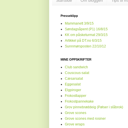
Startside
Om bloggen
Tips til 
Presseklipp
Mammanett 3/9/15
Søndagsåpent (P1) 16/8/15
KK om påsketurmat 29/3/15
Artikkel på DT.no 6/3/15
Sunnmørsposten 22/10/12
MINE OPPSKRIFTER
Club sandwich
Couscous-salat
Cæsarsalat
Eggesalat
Elgpiroger
Frokostlapper
Frokostpannekake
Grov pinnebrøddeig (Pølser i slåbrok)
Grove scones
Grove scones med rosiner
Grove wraps