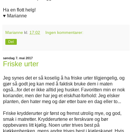
Ha en flott helg!
♥ Marianne
Marianne
kl.
17:02
Ingen kommentarer:
Del
søndag 7. mai 2017
Friske urter
Jeg synes det er så koselig å ha friske urter tilgjengelig, og
gjør så godt jeg kan med å faktisk bruke dem i maten
også...for det er ikke alltid jeg husker. Favoritten min er nok
koriander, men der har jeg et elsk/hat-forhold: Jeg elsker
planten, den hater meg og dør etter bare en dag eller to...
Friske krydderurter gir først og fremst utrolig mye, og god,
smak i matretter. Krydderurtene er ferskvare og bør
oppbevares litt kjølig. Noen urter trives best på
kjøkkenbenken, mens andre trives best i kjøleskapet. Hvis