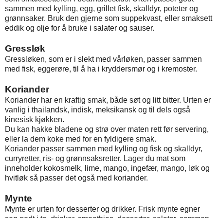
sammen med kylling, egg, grillet fisk, skalldyr, poteter og
grønnsaker. Bruk den gjerne som suppekvast, eller smaksett
eddik og olje for å bruke i salater og sauser.
Gressløk
Gressløken, som er i slekt med vårløken, passer sammen
med fisk, eggerøre, til å ha i kryddersmør og i kremoster.
Koriander
Koriander har en kraftig smak, både søt og litt bitter. Urten er
vanlig i thailandsk, indisk, meksikansk og til dels også
kinesisk kjøkken.
Du kan hakke bladene og strø over maten rett før servering,
eller la dem koke med for en fyldigere smak.
Koriander passer sammen med kylling og fisk og skalldyr,
curryretter, ris- og grønnsaksretter. Lager du mat som
inneholder kokosmelk, lime, mango, ingefær, mango, løk og
hvitløk så passer det også med koriander.
Mynte
Mynte er urten for desserter og drikker. Frisk mynte egner