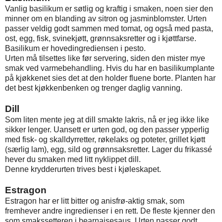
Vanlig basilikum er søtlig og kraftig i smaken, noen sier den
minner om en blanding av sitron og jasminblomster. Urten
passer veldig godt sammen med tomat, og også med pasta,
ost, egg, fisk, svinekjøtt, grønnsaksretter og i kjøttfarse.
Basilikum er hovedingrediensen i pesto.
Urten må tilsettes like før servering, siden den mister mye
smak ved varmebehandling. Hvis du har en basilikumplante
på kjøkkenet sies det at den holder fluene borte. Planten har
det best kjøkkenbenken og trenger daglig vanning.
Dill
Som liten mente jeg at dill smakte lakris, nå er jeg ikke like
sikker lenger. Uansett er urten god, og den passer ypperlig
med fisk- og skalldyrretter, røkelaks og poteter, grillet kjøtt
(særlig lam), egg, sild og grønnsaksretter. Lager du frikassé
hever du smaken med litt nyklippet dill.
Denne krydderurten trives best i kjøleskapet.
Estragon
Estragon har er litt bitter og anisfrø-aktig smak, som
fremhever andre ingredienser i en rett. De fleste kjenner den
som smakssetteren i bearnaisesaus. Urten passer godt