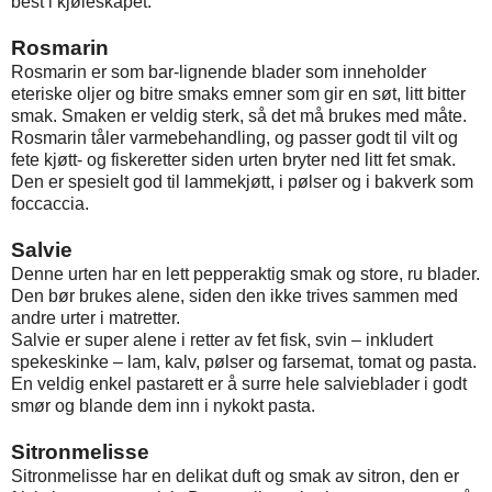
best i kjøleskapet.
Rosmarin
Rosmarin er som bar-lignende blader som inneholder
eteriske oljer og bitre smaks emner som gir en søt, litt bitter
smak. Smaken er veldig sterk, så det må brukes med måte.
Rosmarin tåler varmebehandling, og passer godt til vilt og
fete kjøtt- og fiskeretter siden urten bryter ned litt fet smak.
Den er spesielt god til lammekjøtt, i pølser og i bakverk som
foccaccia.
Salvie
Denne urten har en lett pepperaktig smak og store, ru blader.
Den bør brukes alene, siden den ikke trives sammen med
andre urter i matretter.
Salvie er super alene i retter av fet fisk, svin – inkludert
spekeskinke – lam, kalv, pølser og farsemat, tomat og pasta.
En veldig enkel pastarett er å surre hele salvieblader i godt
smør og blande dem inn i nykokt pasta.
Sitronmelisse
Sitronmelisse har en delikat duft og smak av sitron, den er