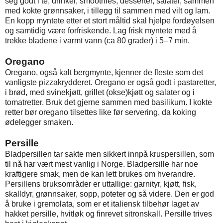
seg godt i te, drinker, smoothies, desserter, salater, sammen
med kokte grønnsaker, i tillegg til sammen med vilt og lam.
En kopp myntete etter et stort måltid skal hjelpe fordøyelsen
og samtidig være forfriskende. Lag frisk myntete med å
trekke bladene i varmt vann (ca 80 grader) i 5–7 min.
Oregano
Oregano, også kalt bergmynte, kjenner de fleste som det
vanligste pizzakrydderet. Oregano er også godt i pastaretter,
i brød, med svinekjøtt, grillet (okse)kjøtt og salater og i
tomatretter. Bruk det gjerne sammen med basilikum. I kokte
retter bør oregano tilsettes like før servering, da koking
ødelegger smaken.
Persille
Bladpersillen tar sakte men sikkert innpå kruspersillen, som
til nå har vært mest vanlig i Norge. Bladpersille har noe
kraftigere smak, men de kan lett brukes om hverandre.
Persillens bruksområder er uttallige: garnityr, kjøtt, fisk,
skalldyr, grønnsaker, sopp, poteter og så videre. Den er god
å bruke i gremolata, som er et italiensk tilbehør laget av
hakket persille, hvitløk og finrevet sitronskall. Persille trives