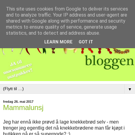
This site uses cookies from Google to deliver its services
and to analyze traffic. Your IP address and user-agent are
shared with Google along with performance and security
metrics to ensure quality of service, generate usage
statistics, and to detect and address abuse.
LEARN MORE
GOT IT
▼
fredag 26. mai 2017
Mammalunsj
Jeg har ennå ikke prøvd å lage knekkebrød selv - men
trenger jeg egentlig det nå knekkebrødene man får kjøpt i
butikken nå er så supergode? :)