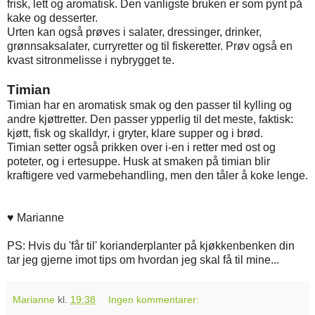
frisk, lett og aromatisk. Den vanligste bruken er som pynt på
kake og desserter.
Urten kan også prøves i salater, dressinger, drinker,
grønnsaksalater, curryretter og til fiskeretter. Prøv også en
kvast sitronmelisse i nybrygget te.
Timian
Timian har en aromatisk smak og den passer til kylling og
andre kjøttretter. Den passer ypperlig til det meste, faktisk:
kjøtt, fisk og skalldyr, i gryter, klare supper og i brød.
Timian setter også prikken over i-en i retter med ost og
poteter, og i ertesuppe. Husk at smaken på timian blir
kraftigere ved varmebehandling, men den tåler å koke lenge.
♥ Marianne
PS: Hvis du 'får til' korianderplanter på kjøkkenbenken din
tar jeg gjerne imot tips om hvordan jeg skal få til mine...
Marianne
kl.
19:38
Ingen kommentarer: