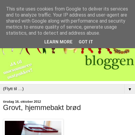
This site uses cookies from Google to deliver its services
and to analyze traffic. Your IP address and user-agent are
shared with Google along with performance and security
metrics to ensure quality of service, generate usage
statistics, and to detect and address abuse.
LEARN MORE
GOT IT
▼
tirsdag 16. oktober 2012
Grovt, hjemmebakt brød