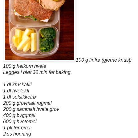
100 g linfrø (gjerne knust)
100 g helkorn hvete
Legges i bløt 30 min før baking.
1 dl kruskakli
1 dl hvetekli
1 dl solsikkefrø
200 g grovmalt rugmel
200 g sammalt hvete grov
400 g byggmel
600 g hvetemel
1 pk tørrgjær
2 ss honning