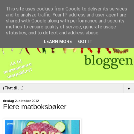
This site uses cookies from Google to deliver its services
and to analyze traffic. Your IP address and user-agent are
shared with Google along with performance and security
metrics to ensure quality of service, generate usage
statistics, and to detect and address abuse.
LEARN MORE
GOT IT
▼
tirsdag 2. oktober 2012
Flere matboksbøker