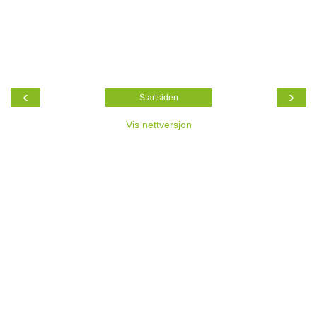
‹
›
Startsiden
Vis nettversjon