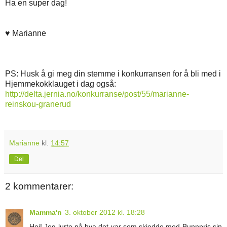
Ha en super dag!
♥ Marianne
PS: Husk å gi meg din stemme i konkurransen for å bli med i
Hjemmekokklauget i dag også:
http://delta.jernia.no/konkurranse/post/55/marianne-
reinskou-granerud
Marianne
kl.
14:57
Del
2 kommentarer:
Mamma'n
3. oktober 2012 kl. 18:28
Hei! Jeg lurte på hva det var som skjedde med Bunnpris sin