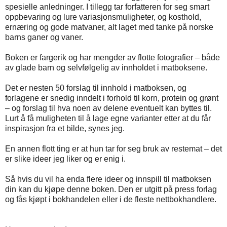
spesielle anledninger. I tillegg tar forfatteren for seg smart
oppbevaring og lure variasjonsmuligheter
,
og kosthold,
ernæring og gode matvaner, alt laget med tanke på norske
barns ganer og vaner.
Boken er fargerik og har mengder av flotte fotografier – både
av glade barn og selvfølgelig av innholdet i matboksene.
Det er nesten 50 forslag til innhold i matboksen, og
forlagene er snedig inndelt i forhold til korn, protein og grønt
– og forslag til hva noen av delene eventuelt kan byttes til.
Lurt å få muligheten til å lage egne varianter etter at du får
inspirasjon fra et bilde, synes jeg.
En annen flott ting er at hun tar for seg bruk av restemat – det
er slike ideer jeg liker og er enig i.
Så hvis du vil ha enda flere ideer og innspill til matboksen
din kan du kjøpe denne boken. Den er utgitt på press forlag
og fås kjøpt i bokhandelen eller i de fleste nettbokhandlere.