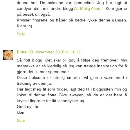
denne her. De boksene var kjempefine. Jeg har lagt ut
candyen din i min andre blogg
Alt Mulig Annet
- Kom gjerne
på besøk dit også.
Krysser fingrene og håper på bedre lykke denne gangen.
Klem :o)
Svar
Eline
30. desember 2010 kl. 16:11
Så flott blogg. Det skal bli gøy å følge deg fremover. Min
matpakke er så kjedelig så jeg kan trenge inspirasjon for å
gjøre det litt mer spennende.
Disse boksene er utrolig smarte. Vil gjerne være med i
trekning av dem ja.
Har lagt meg til som følger, lagt deg til i blogglisten min og
linket til denne flotte Give awayen, så da er det bare å
krysse fingrene for litt vinnerlykke. =)
Godt nytt år.
klem
Svar