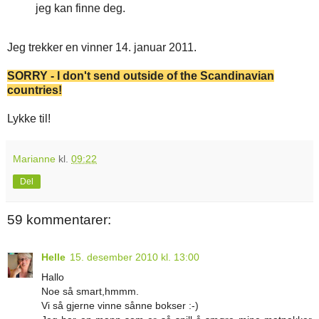
jeg kan finne deg.
Jeg trekker en vinner 14. januar 2011.
SORRY - I don't send outside of the Scandinavian
countries!
Lykke til!
Marianne
kl.
09:22
Del
59 kommentarer:
Helle
15. desember 2010 kl. 13:00
Hallo
Noe så smart,hmmm.
Vi så gjerne vinne sånne bokser :-)