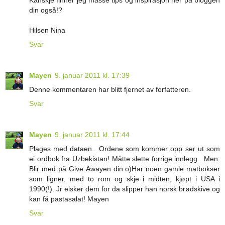
Kanskje finner jeg masse tips og inspirasjon her på bloggen
din også!?
Hilsen Nina
Svar
Mayen
9. januar 2011 kl. 17:39
Denne kommentaren har blitt fjernet av forfatteren.
Svar
Mayen
9. januar 2011 kl. 17:44
Plages med dataen.. Ordene som kommer opp ser ut som
ei ordbok fra Uzbekistan! Måtte slette forrige innlegg.. Men:
Blir med på Give Awayen din:o)Har noen gamle matbokser
som ligner, med to rom og skje i midten, kjøpt i USA i
1990(!). Jr elsker dem for da slipper han norsk brødskive og
kan få pastasalat! Mayen
Svar