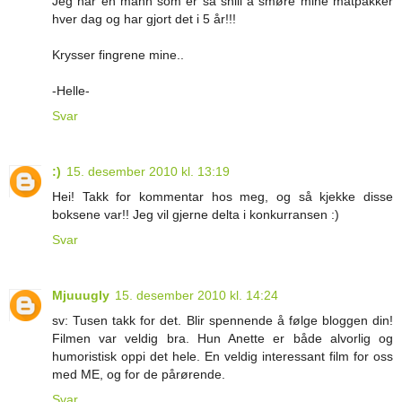
Jeg har en mann som er så snill å smøre mine matpakker
hver dag og har gjort det i 5 år!!!
Krysser fingrene mine..
-Helle-
Svar
:)
15. desember 2010 kl. 13:19
Hei! Takk for kommentar hos meg, og så kjekke disse
boksene var!! Jeg vil gjerne delta i konkurransen :)
Svar
Mjuuugly
15. desember 2010 kl. 14:24
sv: Tusen takk for det. Blir spennende å følge bloggen din!
Filmen var veldig bra. Hun Anette er både alvorlig og
humoristisk oppi det hele. En veldig interessant film for oss
med ME, og for de pårørende.
Svar