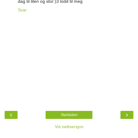
dag til liten og stor:)3 lodd til meg
Svar
‹
›
Startsiden
Vis nettversjon