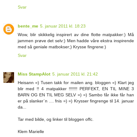
Svar
bente_me
5. januar 2011 kl. 18:23
Wow, blir skikkelig inspirert av dine flotte matpakker:) Må
jammen prøve det selv:) Men hadde våre ekstra inspirende
med så geniale matbokser;) Krysse fingrene:)
Svar
Miss StampAlot
5. januar 2011 kl. 21:42
Heisann =) Tusen takk for mailen ang. bloggen =) Klart jeg
blir med !! 4 matpakker !!!!!!! PERFEKT, EN TIL MINE 3
BARN OG EN TIL MEG SELV =) =) Sambo får ikke får han
er på slanker`n .... fnis =) =) Krysser fingrenge til 14. januar
da...
Tar med bilde, og linker til bloggen offc.
Klem Marielle