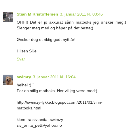
Stian M Kristoffersen
3. januar 2011 kl. 00:46
OHH!! Det er jo akkurat sånn matboks jeg ønsker meg:)
Slenger meg med og håper på det beste;)
Ønsker deg et riktig godt nytt år!
Hilsen Silje
Svar
swimzy
3. januar 2011 kl. 16:04
heihei :) ¨
For en stilig matboks. Her vil jeg være med:)
http://swimzy-lykke.blogspot.com/2011/01/vinn-
matboks.html
klem fra siv anita, swimzy
siv_anita_pet@yahoo.no