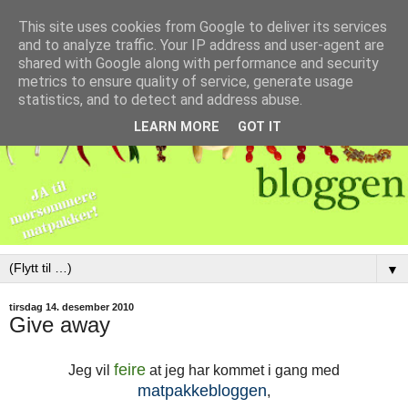
This site uses cookies from Google to deliver its services
and to analyze traffic. Your IP address and user-agent are
shared with Google along with performance and security
metrics to ensure quality of service, generate usage
statistics, and to detect and address abuse.
LEARN MORE
GOT IT
▼
tirsdag 14. desember 2010
Give away
feire
Jeg vil
at jeg har kommet i gang med
matpakkebloggen
,