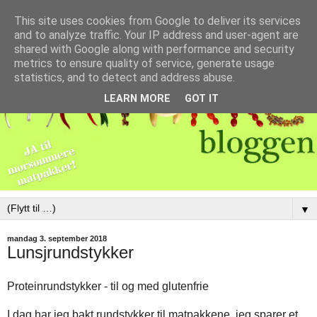
This site uses cookies from Google to deliver its services
and to analyze traffic. Your IP address and user-agent are
shared with Google along with performance and security
metrics to ensure quality of service, generate usage
statistics, and to detect and address abuse.
LEARN MORE
GOT IT
▼
mandag 3. september 2018
Lunsjrundstykker
Proteinrundstykker - til og med glutenfrie
I dag har jeg bakt rundstykker til matpakkene, jeg sparer et