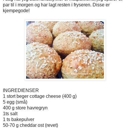
par til i morgen og har lagt resten i fryseren. Disse er
kjempegode!
INGREDIENSER
1 stort beger cottage cheese (400 g)
5 egg (små)
400 g store havregryn
1ts salt
1 ts bakepulver
50-70 g cheddar ost (revet)