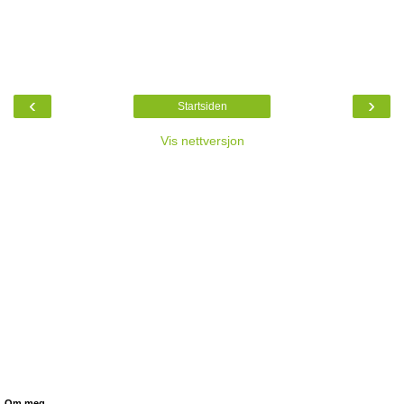
‹
›
Startsiden
Vis nettversjon
Om meg