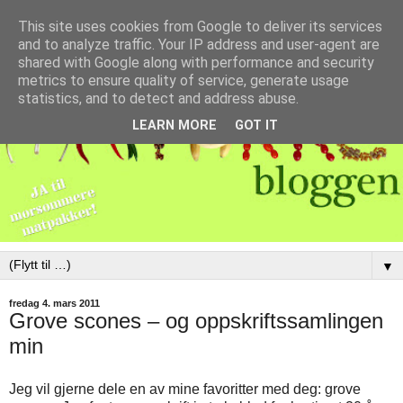
This site uses cookies from Google to deliver its services
and to analyze traffic. Your IP address and user-agent are
shared with Google along with performance and security
metrics to ensure quality of service, generate usage
statistics, and to detect and address abuse.
LEARN MORE
GOT IT
▼
fredag 4. mars 2011
Grove scones – og oppskriftssamlingen
min
Jeg vil gjerne dele en av mine favoritter med deg: grove