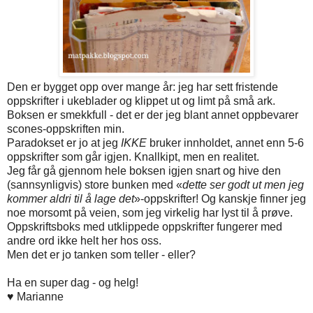
Den er bygget opp over mange år: jeg har sett fristende
oppskrifter i ukeblader og klippet ut og limt på små ark.
Boksen er smekkfull - det er der jeg blant annet oppbevarer
scones-oppskriften min.
Paradokset er jo at jeg
IKKE
bruker innholdet, annet enn 5-6
oppskrifter som går igjen. Knallkipt, men en realitet.
Jeg får gå gjennom hele boksen igjen snart og hive den
(sannsynligvis) store bunken med «
dette ser godt ut men jeg
kommer aldri til å lage det
»-oppskrifter! Og kanskje finner jeg
noe morsomt på veien, som jeg virkelig har lyst til å prøve.
Oppskriftsboks med utklippede oppskrifter fungerer med
andre ord ikke helt her hos oss.
Men det er jo tanken som teller - eller?
Ha en super dag - og helg!
♥ Marianne