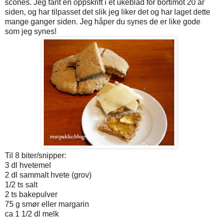
scones. Jeg fant en oppskrift i et ukeblad for bortimot 20 år
siden, og har tilpasset det slik jeg liker det og har laget dette
mange ganger siden. Jeg håper du synes de er like gode
som jeg synes!
Til 8 biter/snipper:
3 dl hvetemel
2 dl sammalt hvete (grov)
1/2 ts salt
2 ts bakepulver
75 g smør eller margarin
ca 1 1/2 dl melk