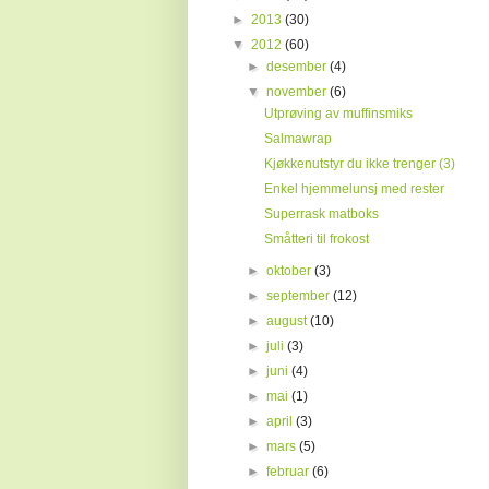
►
2013
(30)
▼
2012
(60)
►
desember
(4)
▼
november
(6)
Utprøving av muffinsmiks
Salmawrap
Kjøkkenutstyr du ikke trenger (3)
Enkel hjemmelunsj med rester
Superrask matboks
Småtteri til frokost
►
oktober
(3)
►
september
(12)
►
august
(10)
►
juli
(3)
►
juni
(4)
►
mai
(1)
►
april
(3)
►
mars
(5)
►
februar
(6)