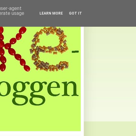
 user-agent
nerate usage
LEARN MORE
GOT IT