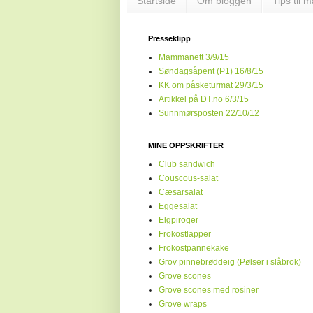
Startside
Om bloggen
Tips til 
Presseklipp
Mammanett 3/9/15
Søndagsåpent (P1) 16/8/15
KK om påsketurmat 29/3/15
Artikkel på DT.no 6/3/15
Sunnmørsposten 22/10/12
MINE OPPSKRIFTER
Club sandwich
Couscous-salat
Cæsarsalat
Eggesalat
Elgpiroger
Frokostlapper
Frokostpannekake
Grov pinnebrøddeig (Pølser i slåbrok)
Grove scones
Grove scones med rosiner
Grove wraps