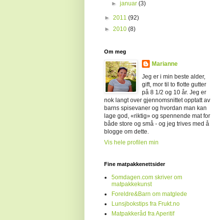
►
januar
(3)
►
2011
(92)
►
2010
(8)
Om meg
Marianne
Jeg er i min beste alder,
gift, mor til to flotte gutter
på 8 1/2 og 10 år. Jeg er
nok langt over gjennomsnittet opptatt av
barns spisevaner og hvordan man kan
lage god, «riktig» og spennende mat for
både store og små - og jeg trives med å
blogge om dette.
Vis hele profilen min
Fine matpakkenettsider
5omdagen.com skriver om
matpakkekunst
Foreldre&Barn om matglede
Lunsjbokstips fra Frukt.no
Matpakkeråd fra Aperitif