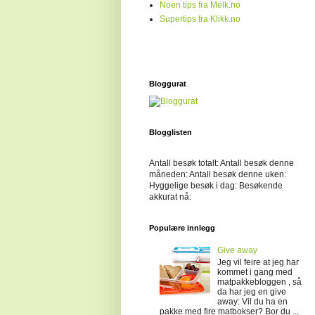
Noen tips fra Melk.no
Supertips fra Klikk.no
Bloggurat
Blogglisten
Antall besøk totalt:
Antall besøk denne
måneden:
Antall besøk denne uken:
Hyggelige besøk i dag:
Besøkende
akkurat nå:
Populære innlegg
Give away
Jeg vil feire at jeg har
kommet i gang med
matpakkebloggen , så
da har jeg en give
away: Vil du ha en
pakke med fire matbokser? Bor du ...