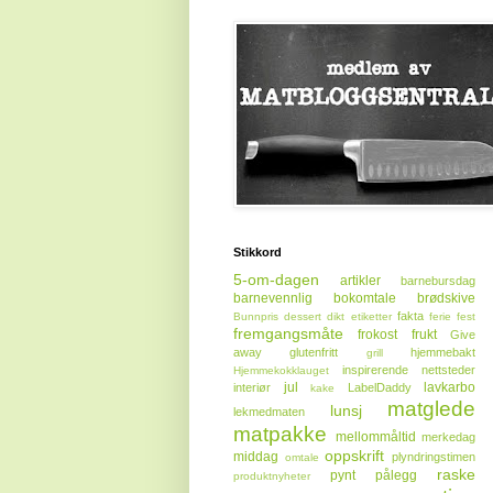
Stikkord
5-om-dagen
artikler
barnebursdag
barnevennlig
bokomtale
brødskive
fakta
Bunnpris
dessert
dikt
etiketter
ferie
fest
fremgangsmåte
frokost
frukt
Give
away
glutenfritt
hjemmebakt
grill
inspirerende nettsteder
Hjemmekokklauget
jul
lavkarbo
interiør
LabelDaddy
kake
matglede
lunsj
lekmedmaten
matpakke
mellommåltid
merkedag
oppskrift
middag
plyndringstimen
omtale
raske
pynt
pålegg
produktnyheter