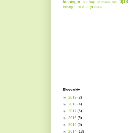
tips
løsninger
selskap
selvplukk
søm
turmat
utstyr
trening
veikro
Bloggarkiv
►
2019
(2)
►
2018
(4)
►
2017
(6)
►
2016
(5)
►
2015
(9)
►
2014
(13)