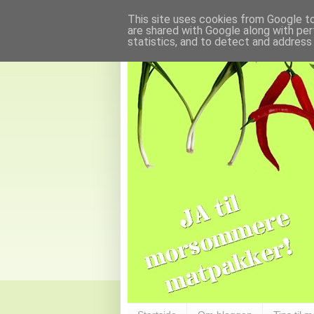
This site uses cookies from Google to 
are shared with Google along with per
statistics, and to detect and address