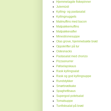
Hjemmelagde fiskepinner
Julemüsli
Kylling- og pastasalat
Kyllingnuggets
Matmuffins med bacon
Matpakkemuffins
Matpakkevafler
Minestronesuppe
Olas grove, hjemmebakte brød
Oppskrifter på tur
Ostesnacks
Pastasalat med chorizo
Pizzasnurrer
Pølselapskaus
Rask kyllingsalat
Rask og god kyllingsuppe
Rundstykker
Smørbrødkake
Spaghettisaus
Supergod potetsalat
Tomatsuppe
Tunfisksalat på brød