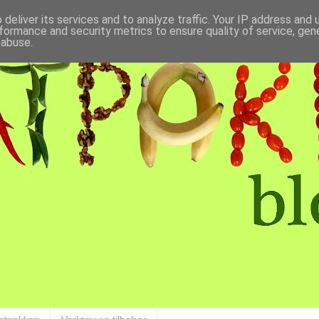
deliver its services and to analyze traffic. Your IP address and
formance and security metrics to ensure quality of service, ge
 abuse.