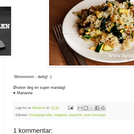
Mmmmmm - deilig! :)
Ønsker deg en super mandag!
♥ Marianne
Lagt inn av
Marianne
kl.
13:34
Etiketter:
fremgangsmåte
,
matglede
,
oppskrift
,
raske løsninger
1 kommentar: