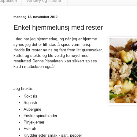
matpakken
Verktøy og tilbehør
mandag 12. november 2012
Enkel hjemmelunsj med rester
I dag har jeg hjemmedag, og når jeg er hjemme
synes jeg det er litt stas å spise varm lunsj.
Hadde litt rester av ris og fant frem litt grønnsaker,
kuttet og stekte og ble veldig fornøyd med
resultatet! Denne 'rissalaten' kan sikkert spises
kald i matboksen også!
Jeg brukte:
Kokt ris
Squash
Aubergine
Friske spinatblader
Pinjekjerner
Hvitløk
Krydder etter smak - salt, pepper