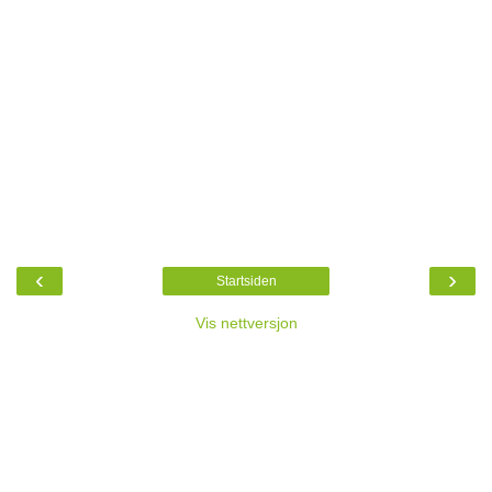
‹
›
Startsiden
Vis nettversjon