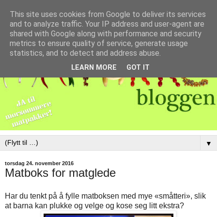
This site uses cookies from Google to deliver its services
and to analyze traffic. Your IP address and user-agent are
shared with Google along with performance and security
metrics to ensure quality of service, generate usage
statistics, and to detect and address abuse.
LEARN MORE
GOT IT
▼
torsdag 24. november 2016
Matboks for matglede
Har du tenkt på å fylle matboksen med mye «småtteri», slik
at barna kan plukke og velge og kose seg litt ekstra?