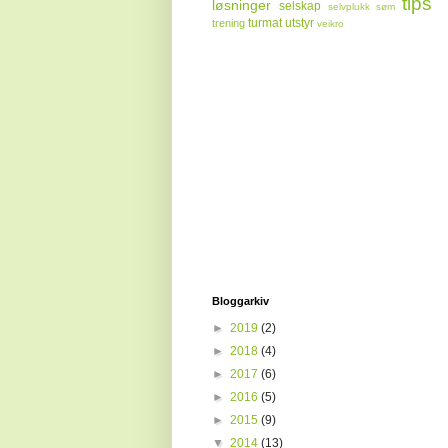
tips
løsninger
selskap
selvplukk
søm
turmat
utstyr
trening
veikro
Bloggarkiv
►
2019
(2)
►
2018
(4)
►
2017
(6)
►
2016
(5)
►
2015
(9)
▼
2014
(13)