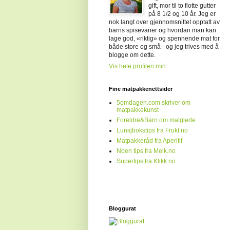
gift, mor til to flotte gutter
på 8 1/2 og 10 år. Jeg er
nok langt over gjennomsnittet opptatt av
barns spisevaner og hvordan man kan
lage god, «riktig» og spennende mat for
både store og små - og jeg trives med å
blogge om dette.
Vis hele profilen min
Fine matpakkenettsider
5omdagen.com skriver om
matpakkekunst
Foreldre&Barn om matglede
Lunsjbokstips fra Frukt.no
Matpakkeråd fra Aperitif
Noen tips fra Melk.no
Supertips fra Klikk.no
Bloggurat