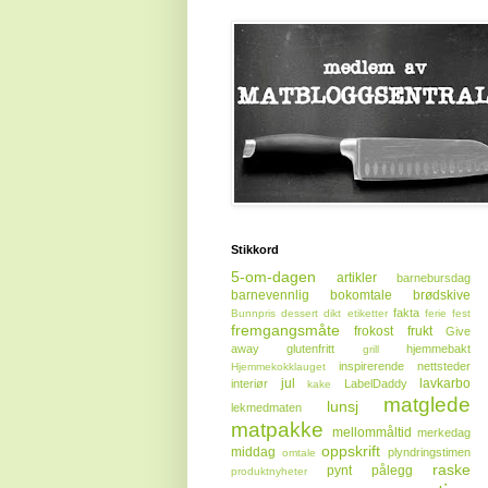
Stikkord
5-om-dagen
artikler
barnebursdag
barnevennlig
bokomtale
brødskive
fakta
Bunnpris
dessert
dikt
etiketter
ferie
fest
fremgangsmåte
frokost
frukt
Give
away
glutenfritt
hjemmebakt
grill
inspirerende nettsteder
Hjemmekokklauget
jul
lavkarbo
interiør
LabelDaddy
kake
matglede
lunsj
lekmedmaten
matpakke
mellommåltid
merkedag
oppskrift
middag
plyndringstimen
omtale
raske
pynt
pålegg
produktnyheter