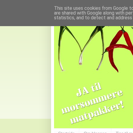
This site uses cookies from Google to 
are shared with Google along with per
statistics, and to detect and address