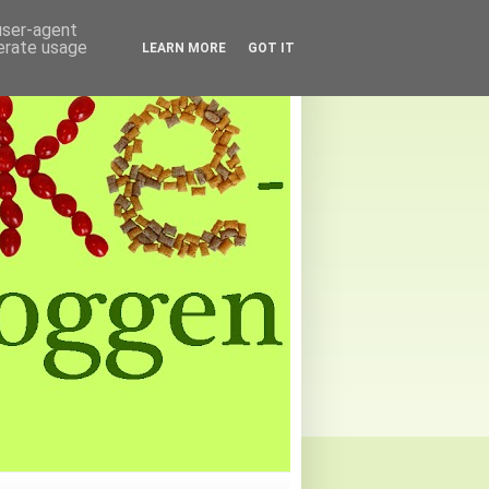
 user-agent
nerate usage
LEARN MORE
GOT IT