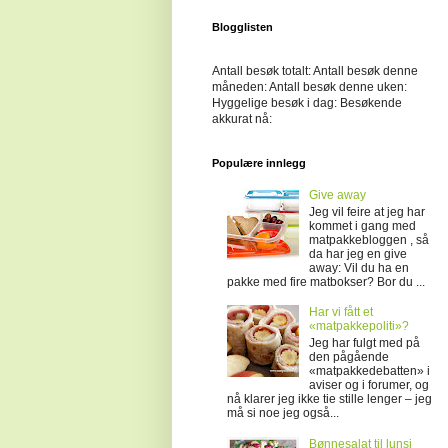
Blogglisten
Antall besøk totalt:
Antall besøk denne
måneden:
Antall besøk denne uken:
Hyggelige besøk i dag:
Besøkende
akkurat nå:
Populære innlegg
Give away
Jeg vil feire at jeg har
kommet i gang med
matpakkebloggen , så
da har jeg en give
away: Vil du ha en
pakke med fire matbokser? Bor du ...
Har vi fått et
«matpakkepoliti»?
Jeg har fulgt med på
den pågående
«matpakkedebatten» i
aviser og i forumer, og
nå klarer jeg ikke tie stille lenger – jeg
må si noe jeg også...
Bønnesalat til lunsj