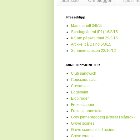
Startside
Om bloggen
Tips til 
Presseklipp
Mammanett 3/9/15
Søndagsåpent (P1) 16/8/15
KK om påsketurmat 29/3/15
Artikkel på DT.no 6/3/15
Sunnmørsposten 22/10/12
MINE OPPSKRIFTER
Club sandwich
Couscous-salat
Cæsarsalat
Eggesalat
Elgpiroger
Frokostlapper
Frokostpannekake
Grov pinnebrøddeig (Pølser i slåbrok)
Grove scones
Grove scones med rosiner
Grove wraps