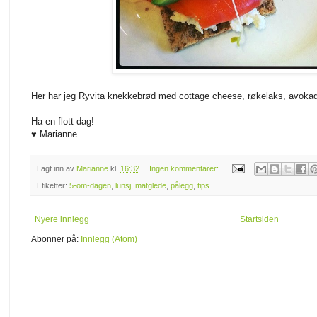
Her har jeg Ryvita knekkebrød med cottage cheese, røkelaks, avokado 
Ha en flott dag!
♥ Marianne
Lagt inn av
Marianne
kl.
16:32
Ingen kommentarer:
Etiketter:
5-om-dagen
,
lunsj
,
matglede
,
pålegg
,
tips
Nyere innlegg
Startsiden
Abonner på:
Innlegg (Atom)