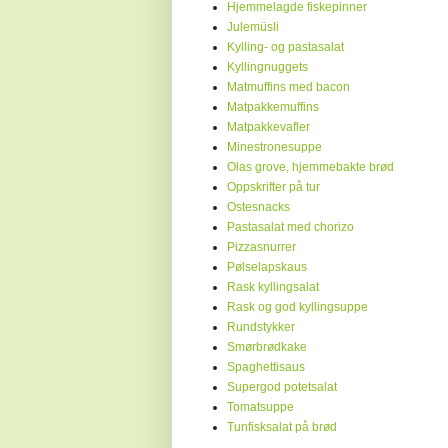
Hjemmelagde fiskepinner
Julemüsli
Kylling- og pastasalat
Kyllingnuggets
Matmuffins med bacon
Matpakkemuffins
Matpakkevafler
Minestronesuppe
Olas grove, hjemmebakte brød
Oppskrifter på tur
Ostesnacks
Pastasalat med chorizo
Pizzasnurrer
Pølselapskaus
Rask kyllingsalat
Rask og god kyllingsuppe
Rundstykker
Smørbrødkake
Spaghettisaus
Supergod potetsalat
Tomatsuppe
Tunfisksalat på brød