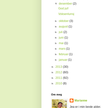
▼
desember
(2)
God jul!
Voksenlunsj
►
oktober
(3)
►
august
(1)
►
juli
(2)
►
juni
(1)
►
mai
(1)
►
mars
(1)
►
februar
(1)
►
januar
(1)
►
2013
(30)
►
2012
(60)
►
2011
(92)
►
2010
(8)
Om meg
Marianne
Jeg er i min beste alder,