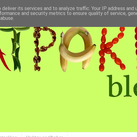
deliver its services and to analyze traffic. Your IP address and
formance and security metrics to ensure quality of service, ge
 abuse.