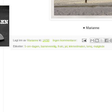
♥ Marianne
Lagt inn av
Marianne
kl.
14:50
Ingen kommentarer:
Etiketter:
5-om-dagen
,
barnevennlig
,
frukt
,
jul
,
lekmedmaten
,
lunsj
,
matglede