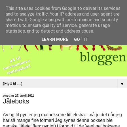
This site uses cookies from Google to deliver its services
and to analyze traffic. Your IP address and user-agent are
shared with Google along with performance and security
metrics to ensure quality of service, generate usage
statistics, and to detect and address abuse.
LEARN MORE
GOT IT
▼
onsdag 27. april 2011
Jåleboks
Av og til pynter jeg matboksene litt ekstra - må jo det når jeg
har så mange fine former! Jeg synes denne boksen ble
ganske 'jålete' (les: pyntet) i forhold til de 'vanlige' boksene,