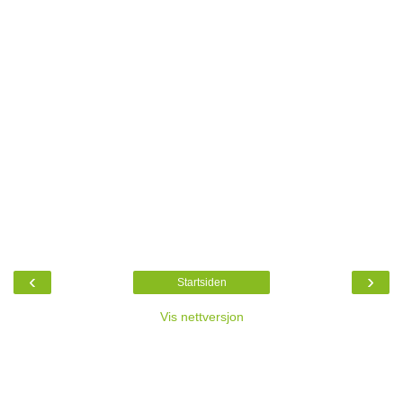
‹
›
Startsiden
Vis nettversjon