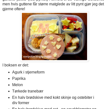
men hvis guttene får større matglede av litt pynt gjør jeg det
gjerne oftere!
I boksen er det:
Agurk i stjerneform
Paprika
Melon
Tørkede tranebær
En halv brødskive med kokt skinje og ostebiter i
div former