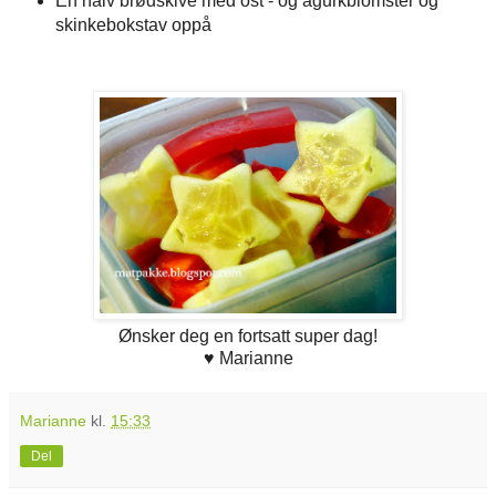
En halv brødskive med ost - og agurkblomster og
skinkebokstav oppå
Ønsker deg en fortsatt super dag!
♥ Marianne
Marianne
kl.
15:33
Del