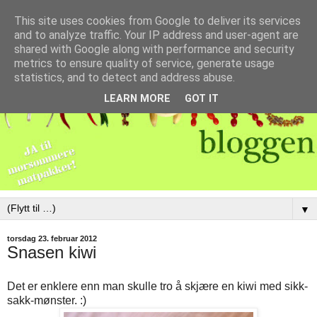
This site uses cookies from Google to deliver its services
and to analyze traffic. Your IP address and user-agent are
shared with Google along with performance and security
metrics to ensure quality of service, generate usage
statistics, and to detect and address abuse.
LEARN MORE
GOT IT
▼
torsdag 23. februar 2012
Snasen kiwi
Det er enklere enn man skulle tro å skjære en kiwi med sikk-
sakk-mønster. :)