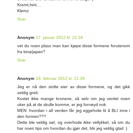
Kremt,hint....
Klemz
Svar
Anonym
17. januar 2012 kl. 22:34
vet du noen plass man kan kjøpe disse formene forutenom
fra kina/japan?
Svar
Anonym
18. februar 2012 kl. 21:39
Jeg er nå den stolte eier av disse formene, og det gikk
veldig greit.
Kostet ikke mange kronene, så selv om jeg ventet noen
uker på at de skulle komme, er jeg fornøyd nok.
MEN: hvordan i all verden får jeg eggehvite til å BLI inne i
den formen???
Dette ble veldig søl, og overhode ikke vellykket, så om du
har noen tips om hvordan du gjør det, blir jeg veldig glad :)