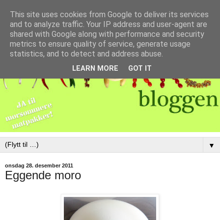
This site uses cookies from Google to deliver its services
and to analyze traffic. Your IP address and user-agent are
shared with Google along with performance and security
metrics to ensure quality of service, generate usage
statistics, and to detect and address abuse.
LEARN MORE
GOT IT
▼
onsdag 28. desember 2011
Eggende moro