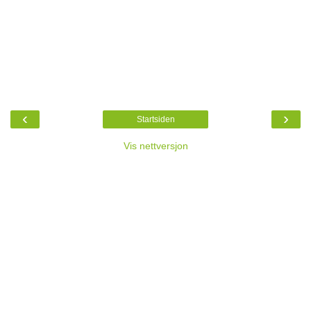
‹
›
Startsiden
Vis nettversjon